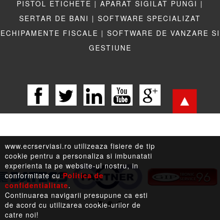
PISTOL ETICHETE |
APARAT SIGILAT PUNGI |
SERTAR DE BANI |
SOFTWARE SPECIALIZAT
ECHIPAMENTE FISCALE |
SOFTWARE DE VANZARE SI
GESTIUNE
www.ecrserviasi.ro utilizeaza fisiere de tip
cookie pentru a personaliza si imbunatati
experienta ta pe website-ul nostru, in
conformitate cu
Politica de
confidentialitate
.
LEGISLATIE |
TERMENI LEGALI |
LINKURI UTILE
Continuarea navigarii presupune ca esti
de acord cu utilizarea cookie-urilor de
catre noi!