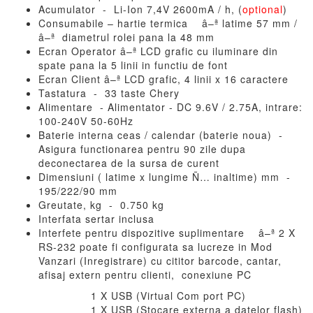
Acumulator - Li-Ion 7,4V 2600mA / h, (
optional
)
Consumabile – hartie termica â–ª latime 57 mm /
â–ª diametrul rolei pana la 48 mm
Ecran Operator â–ª LCD grafic cu iluminare din
spate pana la 5 linii in functiu de font
Ecran Client â–ª LCD grafic, 4 linii x 16 caractere
Tastatura - 33 taste Chery
Alimentare - Alimentator - DC 9.6V / 2.75A, intrare:
100-240V 50-60Hz
Baterie interna ceas / calendar (baterie noua) -
Asigura functionarea pentru 90 zile dupa
deconectarea de la sursa de curent
Dimensiuni ( latime x lungime Ñ… inaltime) mm -
195/222/90 mm
Greutate, kg - 0.750 kg
Interfata sertar inclusa
Interfete pentru dispozitive suplimentare â–ª 2 X
RS-232 poate fi configurata sa lucreze in Mod
Vanzari (Inregistrare) cu cititor barcode, cantar,
afisaj extern pentru clienti, conexiune PC
1 X USB (Virtual Com port PC)
1 X USB (Stocare externa a datelor flash)