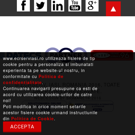
www.ecrserviasi.ro utilizeaza fisiere de tip
LEGISLATIE |
TERMENI LEGALI |
LINKURI UTILE
cookie pentru a personaliza si imbunatati
experienta ta pe website-ul nostru, in
conformitate cu
Politica de
confidentialitate
.
© ECRSERV, IASI, ROMANIA 2016, TOATE
Continuarea navigarii presupune ca esti de
DREPTURILE REZERVATE.
acord cu utilizarea cookie-urilor de catre
WEBDESIGN BY
SIGMANET®
2016
noi!
Poti modifica in orice moment setarile
acestor fisiere cookie urmand instructiunile
din
Politica de Cookie
.
ACCEPTA