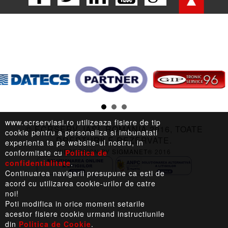
LEGISLATIE |
TERMENI LEGALI |
LINKURI UTILE
www.ecrserviasi.ro utilizeaza fisiere de tip
© ECRSERV, IASI, ROMANIA 2016, TOATE
cookie pentru a personaliza si imbunatati
DREPTURILE REZERVATE.
experienta ta pe website-ul nostru, in
WEBDESIGN BY
SIGMANET®
2016
conformitate cu
Politica de
confidentialitate
.
Continuarea navigarii presupune ca esti de
acord cu utilizarea cookie-urilor de catre
noi!
Poti modifica in orice moment setarile
acestor fisiere cookie urmand instructiunile
din
Politica de Cookie
.