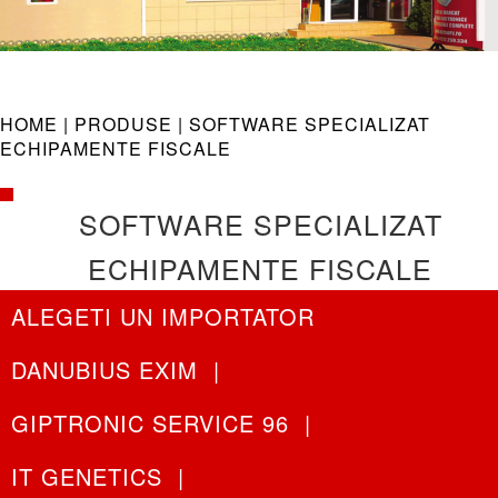
navig
HOME |
PRODUSE
| SOFTWARE SPECIALIZAT
ECHIPAMENTE FISCALE
SOFTWARE SPECIALIZAT
ECHIPAMENTE FISCALE
ALEGETI UN IMPORTATOR
DANUBIUS EXIM
|
GIPTRONIC SERVICE 96
|
IT GENETICS
|