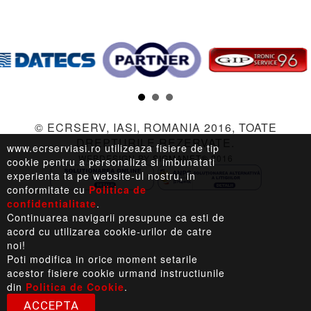
LEGISLATIE |
TERMENI LEGALI |
LINKURI UTILE
© ECRSERV, IASI, ROMANIA 2016, TOATE
DREPTURILE REZERVATE.
www.ecrserviasi.ro utilizeaza fisiere de tip
WEBDESIGN BY
SIGMANET®
2016
cookie pentru a personaliza si imbunatati
experienta ta pe website-ul nostru, in
conformitate cu
Politica de
confidentialitate
.
Continuarea navigarii presupune ca esti de
acord cu utilizarea cookie-urilor de catre
noi!
Poti modifica in orice moment setarile
acestor fisiere cookie urmand instructiunile
din
Politica de Cookie
.
ACCEPTA