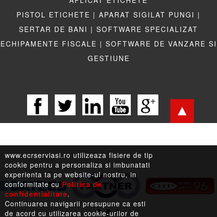
APLICAT ETICHETE
PISTOL ETICHETE |
APARAT SIGILAT PUNGI |
SERTAR DE BANI |
SOFTWARE SPECIALIZAT
ECHIPAMENTE FISCALE |
SOFTWARE DE VANZARE SI
GESTIUNE
www.ecrserviasi.ro utilizeaza fisiere de tip
cookie pentru a personaliza si imbunatati
experienta ta pe website-ul nostru, in
conformitate cu
Politica de
confidentialitate
.
LEGISLATIE |
TERMENI LEGALI |
LINKURI UTILE
Continuarea navigarii presupune ca esti
de acord cu utilizarea cookie-urilor de