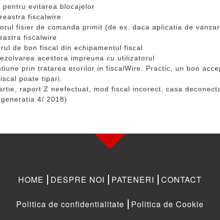
 pentru evitarea blocajelor
reastra fiscalwire
rul fisier de comanda primit (de ex. daca aplicatia de vanzar
eastra fiscalwire
ul de bon fiscal din echipamentul fiscal
 rezolvarea acestora impreuna cu utilizatorul
iune prin tratarea erorilor in fiscalWire. Practic, un bon accep
iscal poate tipari.
hartie, raport Z neefectuat, mod fiscal incorect, casa deconecta
 generatia 4/ 2018)
HOME
DESPRE NOI
PATENERI
CONTACT
Politica de confidentialitate
Politica de Cookie