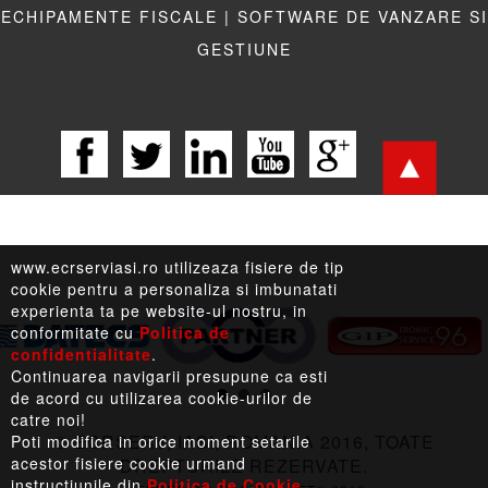
ECHIPAMENTE FISCALE |
SOFTWARE DE VANZARE SI
GESTIUNE
www.ecrserviasi.ro utilizeaza fisiere de tip
cookie pentru a personaliza si imbunatati
experienta ta pe website-ul nostru, in
conformitate cu
Politica de
confidentialitate
.
LEGISLATIE |
TERMENI LEGALI |
LINKURI UTILE
Continuarea navigarii presupune ca esti
de acord cu utilizarea cookie-urilor de
catre noi!
© ECRSERV, IASI, ROMANIA 2016, TOATE
Poti modifica in orice moment setarile
acestor fisiere cookie urmand
DREPTURILE REZERVATE.
instructiunile din
Politica de Cookie
.