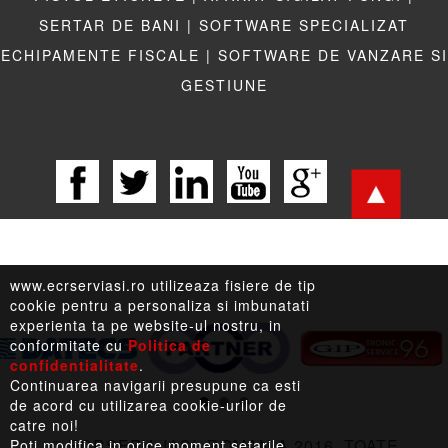
SERTAR DE BANI |
SOFTWARE SPECIALIZAT
ECHIPAMENTE FISCALE |
SOFTWARE DE VANZARE SI
GESTIUNE
www.ecrserviasi.ro utilizeaza fisiere de tip
cookie pentru a personaliza si imbunatati
experienta ta pe website-ul nostru, in
conformitate cu
Politica de
confidentialitate
.
LEGISLATIE |
TERMENI LEGALI |
LINKURI UTILE
Continuarea navigarii presupune ca esti
de acord cu utilizarea cookie-urilor de
catre noi!
© ECRSERV, IASI, ROMANIA 2016, TOATE
Poti modifica in orice moment setarile