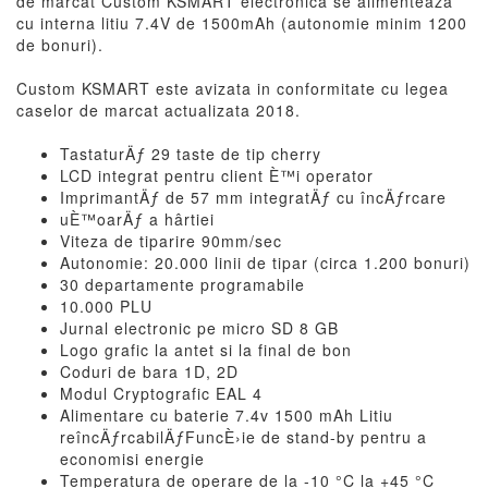
de marcat Custom KSMART electronica se alimenteaza
cu interna litiu 7.4V de 1500mAh (autonomie minim 1200
de bonuri).
Custom KSMART este avizata in conformitate cu legea
caselor de marcat actualizata 2018.
TastaturÄƒ 29 taste de tip cherry
LCD integrat pentru client È™i operator
ImprimantÄƒ de 57 mm integratÄƒ cu încÄƒrcare
uÈ™oarÄƒ a hârtiei
Viteza de tiparire 90mm/sec
Autonomie: 20.000 linii de tipar (circa 1.200 bonuri)
30 departamente programabile
10.000 PLU
Jurnal electronic pe micro SD 8 GB
Logo grafic la antet si la final de bon
Coduri de bara 1D, 2D
Modul Cryptografic EAL 4
Alimentare cu baterie 7.4v 1500 mAh Litiu
reîncÄƒrcabilÄƒFuncÈ›ie de stand-by pentru a
economisi energie
Temperatura de operare de la -10 °C la +45 °C