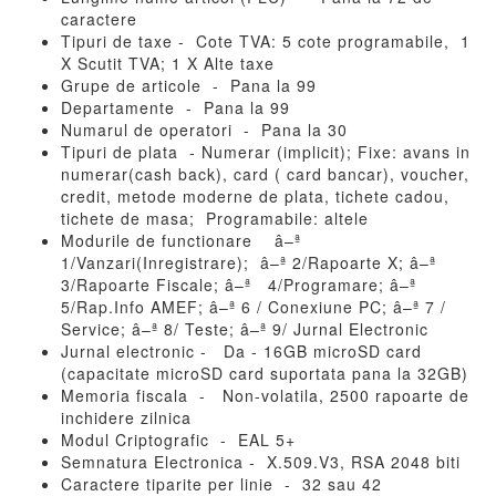
caractere
Tipuri de taxe - Cote TVA: 5 cote programabile, 1
X Scutit TVA; 1 X Alte taxe
Grupe de articole - Pana la 99
Departamente - Pana la 99
Numarul de operatori - Pana la 30
Tipuri de plata - Numerar (implicit); Fixe: avans in
numerar(cash back), card ( card bancar), voucher,
credit, metode moderne de plata, tichete cadou,
tichete de masa; Programabile: altele
Modurile de functionare â–ª
1/Vanzari(Inregistrare); â–ª 2/Rapoarte X; â–ª
3/Rapoarte Fiscale; â–ª 4/Programare; â–ª
5/Rap.Info AMEF; â–ª 6 / Conexiune PC; â–ª 7 /
Service; â–ª 8/ Teste; â–ª 9/ Jurnal Electronic
Jurnal electronic - Da - 16GB microSD card
(capacitate microSD card suportata pana la 32GB)
Memoria fiscala - Non-volatila, 2500 rapoarte de
inchidere zilnica
Modul Criptografic - EAL 5+
Semnatura Electronica - X.509.V3, RSA 2048 biti
Caractere tiparite per linie - 32 sau 42