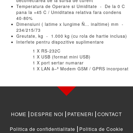
deconectarea de la sursa de curent
Temperatura de Operare si Umiditate - De la 0 C
pana la +45 C / Umiditatea relativa fara condens
40-80%
Dimensiuni ( latime x lungime Ñ… inaltime) mm -
234/215/73
Greutate, kg - 1.000 kg (cu rola de hartie inclusa)
Interfete pentru dispozitive suplimentare
1 X RS-232C
1 X USB (format mini USB)
1 X port sertar numarar
1 X LAN â–ª Modem GSM / GPRS incorporat
HOME
DESPRE NOI
PATENERI
CONTACT
Politica de confidentialitate
Politica de Cookie