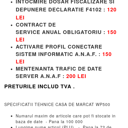
INTOCMIRE DOSAR FISCALIZARE SI
DEPUNERE DECLARATIE F4102 :
120
LEI
CONTRACT DE
SERVICE
ANUAL
OBLIGATORIU
:
150
LEI
ACTIVARE PROFIL CONECTARE
SISTEM INFORMATIC A.N.A.F.
:
150
LEI
MENTENANTA TRAFIC DE DATE
SERVER A.N.A.F
:
20
0 LEI
PRETURILE INCLUD TVA .
SPECIFICATII TEHNICE CASA DE MARCAT WP500
Numarul maxim de articole care pot fi stocate in
baza de date - Pana la 100 000
Lungime nume articol (PLU) - Pana la 72 de