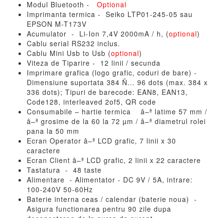
Modul Bluetooth -
Optional
Imprimanta termica - Seiko LTP01-245-05 sau
EPSON M-T173V
Acumulator - Li-Ion 7,4V 2000mA / h, (
optional
)
Cablu serial RS232 inclus.
Cablu Mini Usb to Usb (
optional
)
Viteza de Tiparire - 12 linii / secunda
Imprimare grafica (logo grafic, coduri de bare) -
Dimensiune suportata 384 Ñ… 96 dots (max. 384 x
336 dots); Tipuri de barecode: EAN8, EAN13,
Code128, interleaved 2of5, QR code
Consumabile – hartie termica â–ª latime 57 mm /
â–ª grosime de la 60 la 72 µm / â–ª diametrul rolei
pana la 50 mm
Ecran Operator â–ª LCD grafic, 7 linii x 30
caractere
Ecran Client â–ª LCD grafic, 2 linii x 22 caractere
Tastatura - 48 taste
Alimentare - Alimentator - DC 9V / 5A, intrare:
100-240V 50-60Hz
Baterie interna ceas / calendar (baterie noua) -
Asigura functionarea pentru 90 zile dupa