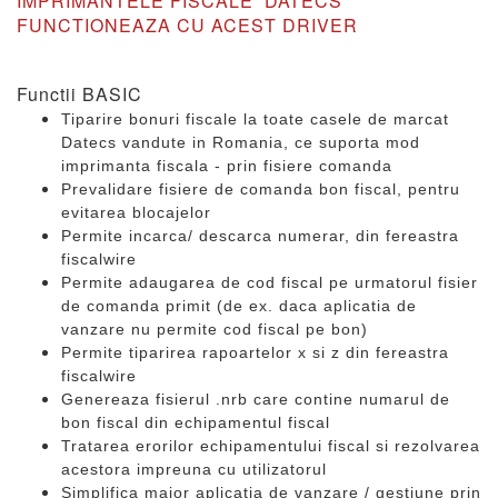
IMPRIMANTELE FISCALE DATECS
FUNCTIONEAZA CU ACEST DRIVER
Functii BASIC
Tiparire bonuri fiscale la toate casele de marcat
Datecs vandute in Romania, ce suporta mod
imprimanta fiscala - prin fisiere comanda
Prevalidare fisiere de comanda bon fiscal, pentru
evitarea blocajelor
Permite incarca/ descarca numerar, din fereastra
fiscalwire
Permite adaugarea de cod fiscal pe urmatorul fisier
de comanda primit (de ex. daca aplicatia de
vanzare nu permite cod fiscal pe bon)
Permite tiparirea rapoartelor x si z din fereastra
fiscalwire
Genereaza fisierul .nrb care contine numarul de
bon fiscal din echipamentul fiscal
Tratarea erorilor echipamentului fiscal si rezolvarea
acestora impreuna cu utilizatorul
Simplifica major aplicatia de vanzare / gestiune prin