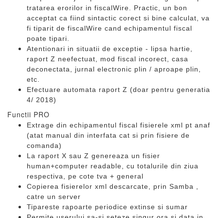
tratarea erorilor in fiscalWire. Practic, un bon
acceptat ca fiind sintactic corect si bine calculat, va
fi tiparit de fiscalWire cand echipamentul fiscal
poate tipari.
Atentionari in situatii de exceptie - lipsa hartie,
raport Z neefectuat, mod fiscal incorect, casa
deconectata, jurnal electronic plin / aproape plin,
etc.
Efectuare automata raport Z (doar pentru generatia
4/ 2018)
Functii PRO
Extrage din echipamentul fiscal fisierele xml pt anaf
(atat manual din interfata cat si prin fisiere de
comanda)
La raport X sau Z genereaza un fisier
human+computer readable, cu totalurile din ziua
respectiva, pe cote tva + general
Copierea fisierelor xml descarcate, prin Samba ,
catre un server
Tipareste rapoarte periodice extinse si sumar
Permite userului sa-si seteze singur ora si data in