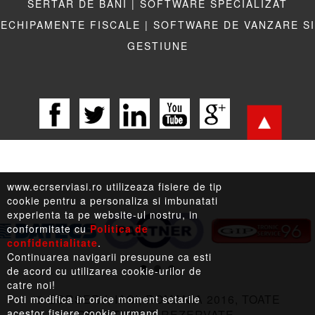
SERTAR DE BANI |
SOFTWARE SPECIALIZAT
ECHIPAMENTE FISCALE |
SOFTWARE DE VANZARE SI
GESTIUNE
www.ecrserviasi.ro utilizeaza fisiere de tip
cookie pentru a personaliza si imbunatati
experienta ta pe website-ul nostru, in
conformitate cu
Politica de
confidentialitate
.
LEGISLATIE |
TERMENI LEGALI |
LINKURI UTILE
Continuarea navigarii presupune ca esti
de acord cu utilizarea cookie-urilor de
catre noi!
© ECRSERV, IASI, ROMANIA 2016, TOATE
Poti modifica in orice moment setarile
acestor fisiere cookie urmand
DREPTURILE REZERVATE.