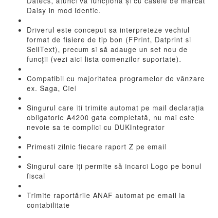
Datecs, atunci va funcționa și cu casele de marcat
Daisy in mod identic.
Driverul este conceput sa interpreteze vechiul
format de fisiere de tip bon (FPrint, Datprint si
SellText), precum si să adauge un set nou de
funcții (vezi aici lista comenzilor suportate).
Compatibil cu majoritatea programelor de vânzare
ex. Saga, Ciel
Singurul care iti trimite automat pe mail declarația
obligatorie A4200 gata completată, nu mai este
nevoie sa te complici cu DUKIntegrator
Primesti zilnic fiecare raport Z pe email
Singurul care iți permite să incarci Logo pe bonul
fiscal
Trimite raportările ANAF automat pe email la
contabilitate