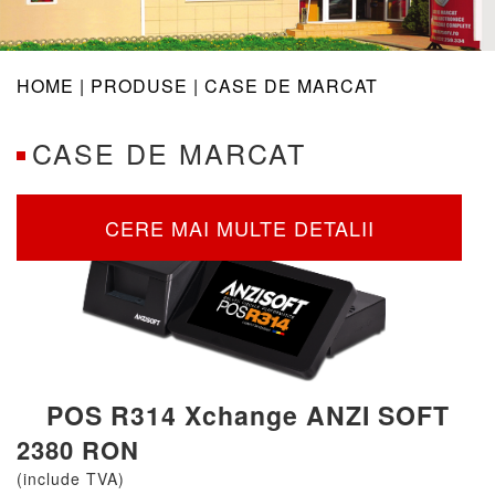
navig
HOME |
PRODUSE
| CASE DE MARCAT
CASE DE MARCAT
CERE MAI MULTE DETALII
POS R314 Xchange ANZI SOFT
2380 RON
(include TVA)