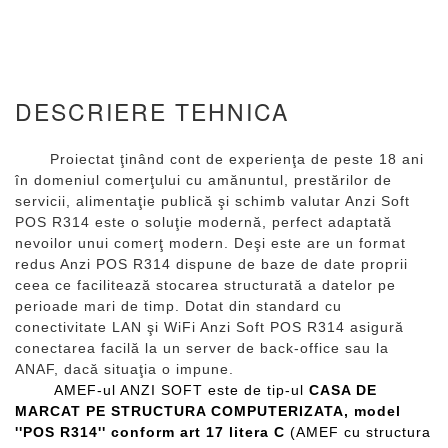
DESCRIERE TEHNICA
Proiectat ţinând cont de experienţa de peste 18 ani
în domeniul comerţului cu amănuntul, prestărilor de
servicii, alimentaţie publică şi schimb valutar Anzi Soft
POS R314 este o soluţie modernă, perfect adaptată
nevoilor unui comerţ modern. Deşi este are un format
redus Anzi POS R314 dispune de baze de date proprii
ceea ce facilitează stocarea structurată a datelor pe
perioade mari de timp. Dotat din standard cu
conectivitate LAN şi WiFi Anzi Soft POS R314 asigură
conectarea facilă la un server de back-office sau la
ANAF, dacă situaţia o impune.
AMEF-ul ANZI SOFT este de tip-ul
CASA DE
MARCAT PE STRUCTURA COMPUTERIZATA, model
''POS R314'' conform art 17 litera C
(AMEF cu structura