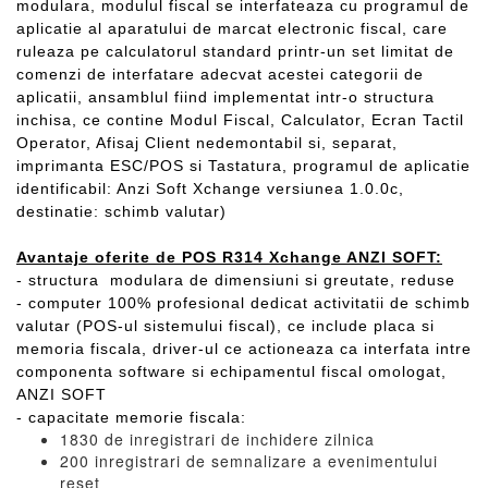
modulara, modulul fiscal se interfateaza cu programul de
aplicatie al aparatului de marcat electronic fiscal, care
ruleaza pe calculatorul standard printr-un set limitat de
comenzi de interfatare adecvat acestei categorii de
aplicatii, ansamblul fiind implementat intr-o structura
inchisa, ce contine Modul Fiscal, Calculator, Ecran Tactil
Operator, Afisaj Client nedemontabil si, separat,
imprimanta ESC/POS si Tastatura, programul de aplicatie
identificabil: Anzi Soft Xchange versiunea 1.0.0c,
destinatie: schimb valutar)
Avantaje oferite de POS R314 Xchange ANZI SOFT:
- structura modulara de dimensiuni si greutate, reduse
- computer 100% profesional dedicat activitatii de schimb
valutar (POS-ul sistemului fiscal), ce include placa si
memoria fiscala, driver-ul ce actioneaza ca interfata intre
componenta software si echipamentul fiscal omologat,
ANZI SOFT
- capacitate memorie fiscala:
1830 de inregistrari de inchidere zilnica
200 inregistrari de semnalizare a evenimentului
reset