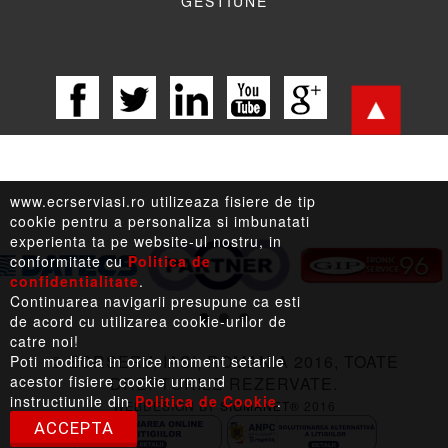
GESTIUNE
www.ecrserviasi.ro utilizeaza fisiere de tip
cookie pentru a personaliza si imbunatati
experienta ta pe website-ul nostru, in
conformitate cu
Politica de
confidentialitate
.
LEGISLATIE |
TERMENI LEGALI |
LINKURI UTILE
Continuarea navigarii presupune ca esti
de acord cu utilizarea cookie-urilor de
catre noi!
© ECRSERV, IASI, ROMANIA 2016, TOATE
Poti modifica in orice moment setarile
acestor fisiere cookie urmand
DREPTURILE REZERVATE.
instructiunile din
Politica de Cookie
.
WEBDESIGN BY
SIGMANET®
2016
ACCEPTA