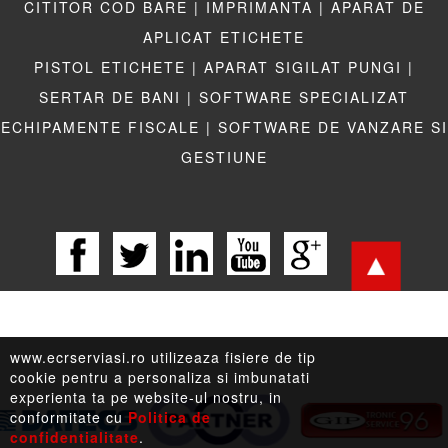
CITITOR COD BARE |
IMPRIMANTA |
APARAT DE
APLICAT ETICHETE
PISTOL ETICHETE |
APARAT SIGILAT PUNGI |
SERTAR DE BANI |
SOFTWARE SPECIALIZAT
ECHIPAMENTE FISCALE |
SOFTWARE DE VANZARE SI
GESTIUNE
www.ecrserviasi.ro utilizeaza fisiere de tip
cookie pentru a personaliza si imbunatati
experienta ta pe website-ul nostru, in
conformitate cu
Politica de
confidentialitate
.
LEGISLATIE |
TERMENI LEGALI |
LINKURI UTILE