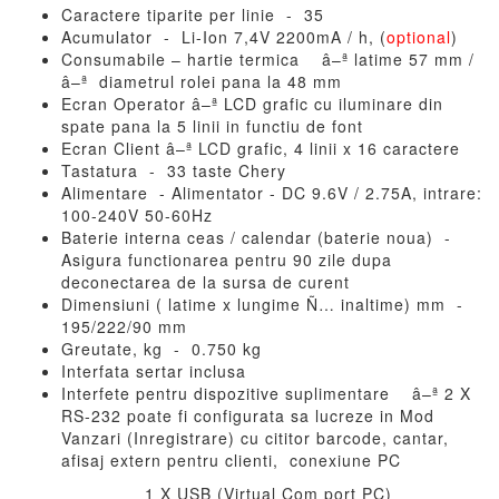
Caractere tiparite per linie - 35
Acumulator - Li-Ion 7,4V 2200mA / h, (
optional
)
Consumabile – hartie termica â–ª latime 57 mm /
â–ª diametrul rolei pana la 48 mm
Ecran Operator â–ª LCD grafic cu iluminare din
spate pana la 5 linii in functiu de font
Ecran Client â–ª LCD grafic, 4 linii x 16 caractere
Tastatura - 33 taste Chery
Alimentare - Alimentator - DC 9.6V / 2.75A, intrare:
100-240V 50-60Hz
Baterie interna ceas / calendar (baterie noua) -
Asigura functionarea pentru 90 zile dupa
deconectarea de la sursa de curent
Dimensiuni ( latime x lungime Ñ… inaltime) mm -
195/222/90 mm
Greutate, kg - 0.750 kg
Interfata sertar inclusa
Interfete pentru dispozitive suplimentare â–ª 2 X
RS-232 poate fi configurata sa lucreze in Mod
Vanzari (Inregistrare) cu cititor barcode, cantar,
afisaj extern pentru clienti, conexiune PC
1 X USB (Virtual Com port PC)