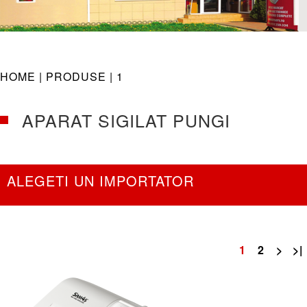
navig
HOME |
PRODUSE
| 1
APARAT SIGILAT PUNGI
ALEGETI UN IMPORTATOR
1
2
>
>|