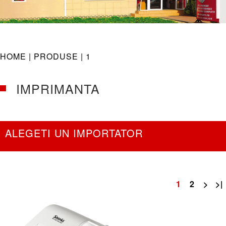
navig
HOME |
PRODUSE
| 1
IMPRIMANTA
ALEGETI UN IMPORTATOR
1
2
>
>|